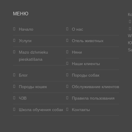
МЕНЮ
К
Начало
О нас
W
Услуги
Отель животных
Юр
Sa
Mazo dzīvnieku
Няни
pieskatīšana
Наши клиенты
Блог
Породы собак
Породы кошек
Обслуживание клиентов
ЧЗВ
Правила пользования
Школа обучения собак
Kонтакты