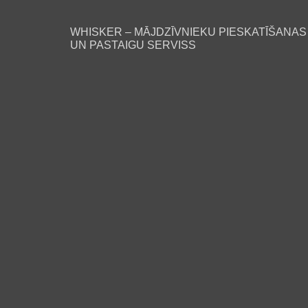
WHISKER – MĀJDZĪVNIEKU PIESKATĪŠANAS
UN PASTAIGU SERVISS