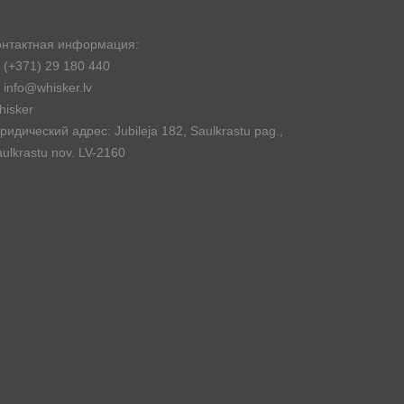
онтактная информация:
(+371) 29 180 440
info@whisker.lv
hisker
идический адрес: Jubileja 182, Saulkrastu pag.,
ulkrastu nov. LV-2160