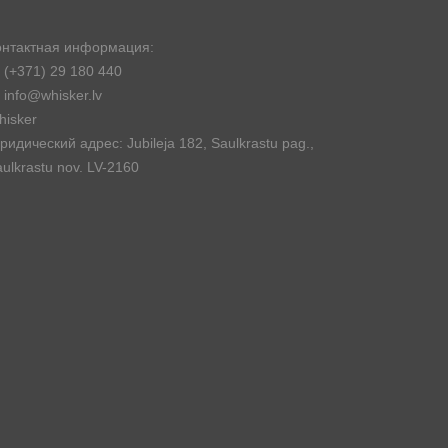
онтактная информация:
(+371) 29 180 440
info@whisker.lv
hisker
идический адрес: Jubileja 182, Saulkrastu pag.,
ulkrastu nov. LV-2160