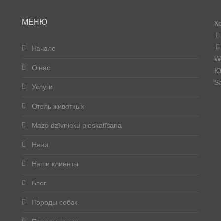
МЕНЮ
К
Начало
W
О нас
Юр
Sa
Услуги
Отель животных
Mazo dzīvnieku pieskatīšana
Няни
Наши клиенты
Блог
Породы собак