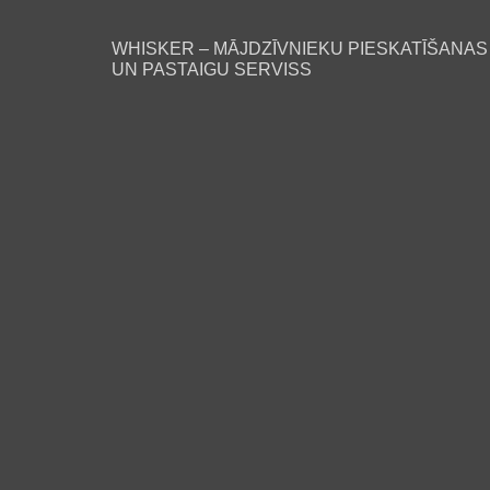
WHISKER – MĀJDZĪVNIEKU PIESKATĪŠANAS
UN PASTAIGU SERVISS