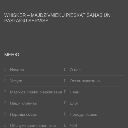
WHISKER – MĀJDZĪVNIEKU PIESKATĪŠANAS UN
PASTAIGU SERVISS
ru
МЕНЮ
Начало
О нас
Услуги
Отель животных
Mazo dzīvnieku pieskatīšana
Няни
Наши клиенты
Блог
Породы собак
Породы кошек
Обслуживание клиентов
ЧЗВ