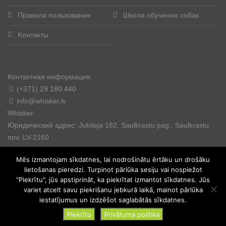
Правила пользования
Школа обучения собак
Kонтакты
Контактная информация:
(+371) 29 180 440
info@whisker.lv
Whisker
Юридический адрес: Jubileja 182, Saulkrastu pag., Saulkrastu
nov. LV-2160
Mēs izmantojam sīkdatnes, lai nodrošinātu ērtāku un drošāku
lietošanas pieredzi. Turpinot pārlūka sesiju vai nospiežot
"Piekrītu", jūs apstiprināt, ka piekrītat izmantot sīkdatnes. Jūs
variet atcelt savu piekrišanu jebkurā laikā, mainot pārlūka
© 2025. All rights reserved.
iestatījumus un izdzēšot saglabātās sīkdatnes.
Piekrītu
Privātuma politika