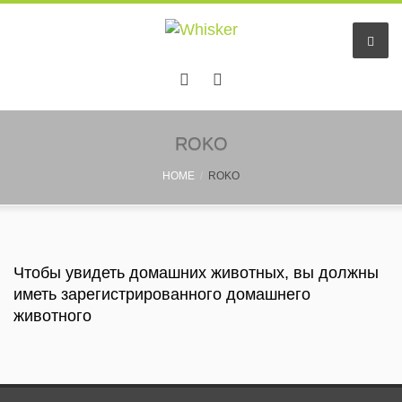
Hачало
ROKO
HOME
ROKO
Услуги
Отель животных
Small pet sitting
Чтобы увидеть домашних животных, вы должны
иметь зарегистрированного домашнего
Няни
животного
Информация
Pastaigu draugs