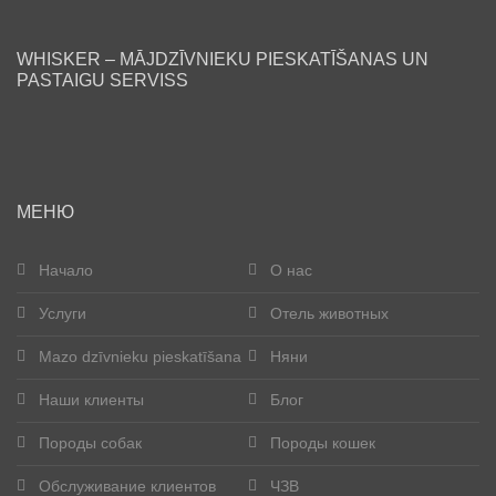
Блог
WHISKER – MĀJDZĪVNIEKU PIESKATĪŠANAS UN
PASTAIGU SERVISS
Наши клиенты
Счастливые хвосты
Стать помощником
МЕНЮ
Породы собак
Начало
О нас
Услуги
Отель животных
Породы кошек
Mazo dzīvnieku pieskatīšana
Няни
Контакты
Наши клиенты
Блог
О нас
Породы собак
Породы кошек
Pегистрация
Обслуживание клиентов
ЧЗВ