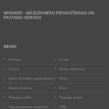
WHISKER – MĀJDZĪVNIEKU PIESKATĪŠANAS UN
PASTAIGU SERVISS
ru
МЕНЮ
Начало
О нас
Услуги
Отель животных
Mazo dzīvnieku pieskatīšana
Няни
Наши клиенты
Блог
Породы собак
Породы кошек
Обслуживание клиентов
ЧЗВ