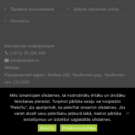
Правила пользования
Школа обучения собак
Kонтакты
Контактная информация:
(+371) 29 180 440
info@whisker.lv
Whisker
Юридический адрес: Jubileja 182, Saulkrastu pag., Saulkrastu
nov. LV-2160
Mēs izmantojam sīkdatnes, lai nodrošinātu ērtāku un drošāku
lietošanas pieredzi. Turpinot pārlūka sesiju vai nospiežot
"Piekrītu", jūs apstiprināt, ka piekrītat izmantot sīkdatnes. Jūs
variet atcelt savu piekrišanu jebkurā laikā, mainot pārlūka
© 2025. All rights reserved.
iestatījumus un izdzēšot saglabātās sīkdatnes.
Piekrītu
Privātuma politika