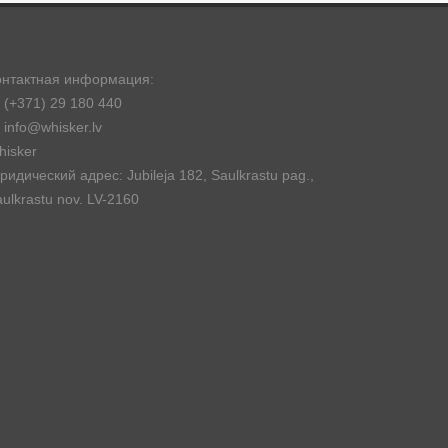
онтактная информация:
(+371) 29 180 440
info@whisker.lv
hisker
идический адрес: Jubileja 182, Saulkrastu pag.,
ulkrastu nov. LV-2160