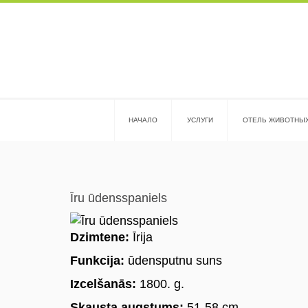
HАЧАЛО
УСЛУГИ
ОТЕЛЬ ЖИВОТНЫ
Īru ūdensspaniels
Dzimtene:
Īrija
Funkcija:
ūdensputnu suns
Izcelšanās:
1800. g.
Skausta augstums:
51-58 cm