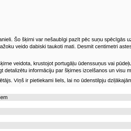
anieli. Šo šķirni var nešaubīgi pazīt pēc suņu spēcīgās
oku veido dabiski taukoti mati. Desmit centimetri astes 
irne veidota, krustojot portugāļu ūdenssuņus vai pūdeļus 
gt detalizētu informāciju par šķirnes izcelšanos un visu
ājs. Viņš ir pietiekami liels, lai no ūdenstilpju dziļākajā
iem