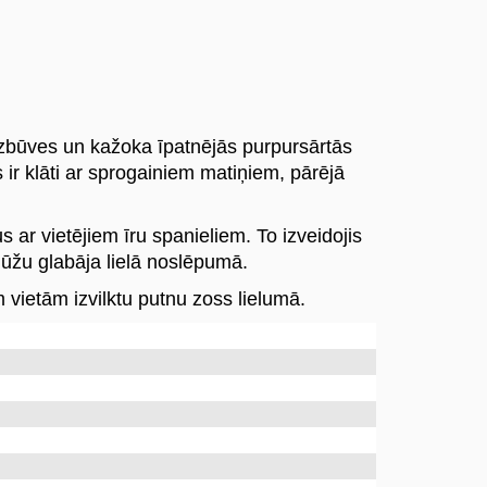
 uzbūves un kažoka īpatnējās purpursārtās
ir klāti ar sprogainiem matiņiem, pārējā
ar vietējiem īru spanieliem. To izveidojis
 mūžu glabāja lielā noslēpumā.
m vietām izvilktu putnu zoss lielumā.