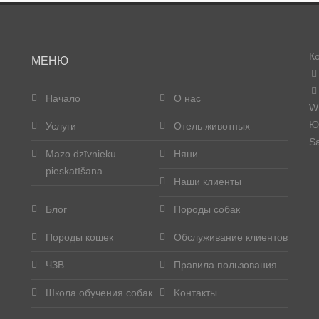
К
МЕНЮ
Начало
О нас
W
Юр
Услуги
Отель животных
Sa
Mazo dzīvnieku
Няни
pieskatīšana
Наши клиенты
Блог
Породы собак
Породы кошек
Обслуживание клиентов
ЧЗВ
Правила пользования
Школа обучения собак
Kонтакты