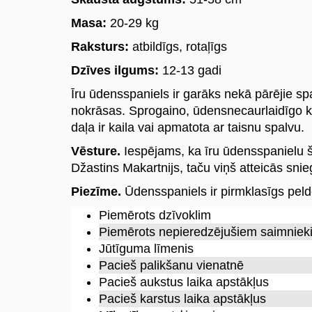
Masa:
20-29 kg
Raksturs:
atbildīgs, rotaļīgs
Dzīves ilgums:
12-13 gadi
Īru ūdensspaniels ir garāks nekā pārējie sp
nokrāsas. Sprogaino, ūdensnecaurlaidīgo kaž
daļa ir kaila vai apmatota ar taisnu spalvu.
Vēsture.
Iespējams, ka īru ūdensspanielu šķ
Džastins Makartnijs, taču viņš atteicās snie
Piezīme.
Ūdensspaniels ir pirmklasīgs peldēt
Piemērots dzīvoklim
Piemērots nepieredzējušiem saimniek
Jūtīguma līmenis
Pacieš palikšanu vienatnē
Pacieš aukstus laika apstākļus
Pacieš karstus laika apstākļus