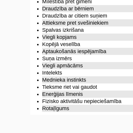
Mīlestība pret ģimeni
Draudzība ar bērniem
Draudzība ar citiem suņiem
Attieksme pret svešiniekiem
Spalvas izkrišana
Viegli kopjams
Kopējā veselība
Aptaukošanās iespējamība
Suņa izmērs
Viegli apmācāms
Intelekts
Mednieka instinkts
Tieksme riet vai gaudot
Enerģijas līmenis
Fizisko aktivitāšu nepieciešamība
Rotaļīgums