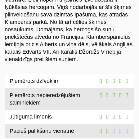
Ņūkāslas hercogam. Viņš nodarbojās ar šīs šķirnes
Войти
pilnveidošanu savā dzimtas īpašumā, kas atradās
Klamberas parkā. No tā arī cēlies šķirnes
ru
nosaukums. Domājams, ka hercogs šo suņu
priekštečus atveda no Francijas. Klamberspanielus
iemīļoja pricis Alberts un viņa dēls, vēlākais Anglijas
karalis Edvarts VII. Arī karalis Džordžs V nebija
vienaldzīgs pret šiem suņiem.
Piemērots dzīvoklim
Piemērots nepieredzējušiem
saimniekiem
Jūtīguma līmenis
Pacieš palikšanu vienatnē