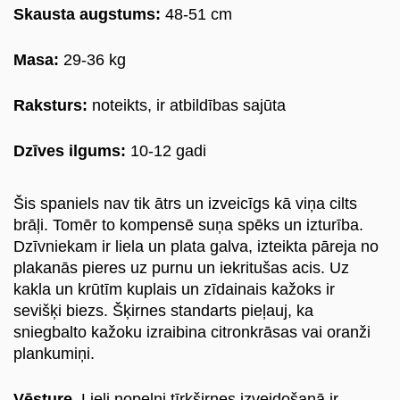
Skausta augstums:
48-51 cm
Блог
Masa:
29-36 kg
Наши клиенты
Raksturs:
noteikts, ir atbildības sajūta
Счастливые хвосты
Dzīves ilgums:
10-12 gadi
Стать помощником
Šis spaniels nav tik ātrs un izveicīgs kā viņa cilts
Породы собак
brāļi. Tomēr to kompensē suņa spēks un izturība.
Dzīvniekam ir liela un plata galva, izteikta pāreja no
Породы кошек
plakanās pieres uz purnu un iekritušas acis. Uz
kakla un krūtīm kuplais un zīdainais kažoks ir
Контакты
sevišķi biezs. Šķirnes standarts pieļauj, ka
sniegbalto kažoku izraibina citronkrāsas vai oranži
О нас
plankumiņi.
Pегистрация
Vēsture.
Lieli nopelni tīrķširnes izveidošanā ir