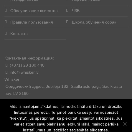
Обслуживание клиентов
ЧЗВ
Правила пользования
Школа обучения собак
Kонтакты
Контактная информация:
(+371) 29 180 440
info@whisker.lv
Whisker
Юридический адрес: Jubileja 182, Saulkrastu pag., Saulkrastu
nov. LV-2160
Mēs izmantojam sīkdatnes, lai nodrošinātu ērtāku un drošāku
lietošanas pieredzi. Turpinot pārlūka sesiju vai nospiežot
"Piekrītu", jūs apstiprināt, ka piekrītat izmantot sīkdatnes. Jūs
variet atcelt savu piekrišanu jebkurā laikā, mainot pārlūka
© 2025. All rights reserved.
iestatījumus un izdzēšot saglabātās sīkdatnes.