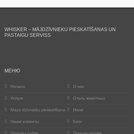
WHISKER – MĀJDZĪVNIEKU PIESKATĪŠANAS UN
PASTAIGU SERVISS
МЕНЮ
Начало
О нас
Услуги
Отель животных
Mazo dzīvnieku pieskatīšana
Няни
Наши клиенты
Блог
Породы собак
Породы кошек