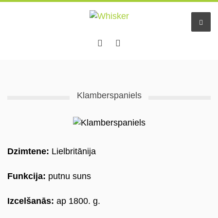
Hачало
Klamberspaniels
Услуги
Отель животных
Small pet sitting
Dzimtene:
Lielbritānija
Няни
Funkcija:
putnu suns
Информация
Izcelšanās:
ap 1800. g.
Pastaigu draugs