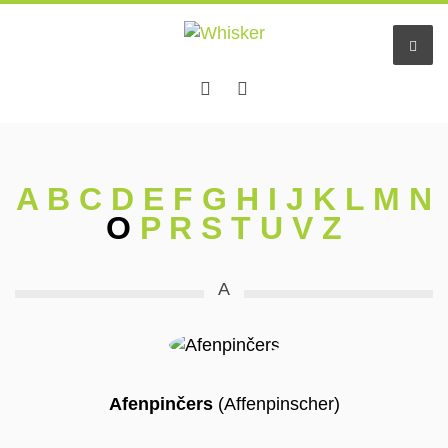
A
B
C
D
E
F
G
H
I
J
K
L
M
N
O
P
R
S
T
U
V
Z
A
Afenpinčers
(Affenpinscher)