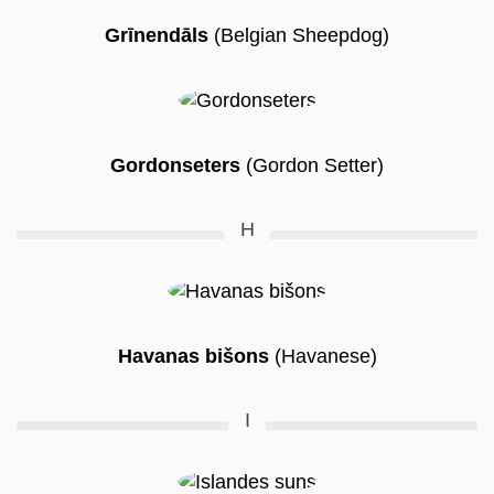
Grīnendāls
(Belgian Sheepdog)
Gordonseters
(Gordon Setter)
H
Havanas bišons
(Havanese)
I