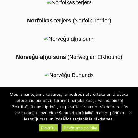
Norfolkas terjers
(Norfolk Terrier)
Norvēģu aļņu suns
(Norwegian Elkhound)
Norvēģu buhunds
(Norwegian Buhund)
Mēs izmantojam sīkdatnes, lai nodrošinātu ērtāku un drošāku
lietošanas pieredzi. Turpinot pārlūka sesiju vai nospiežot
"Piekrītu", jūs apstiprināt, ka piekrītat izmantot sīkdatnes. Jūs
variet atcelt savu piekrišanu jebkurā laikā, mainot pārlūka
iestatījumus un izdzēšot saglabātās sīkdatnes.
Piekrītu
Privātuma politika
Norvičas terjers
(Norwich Terrier)