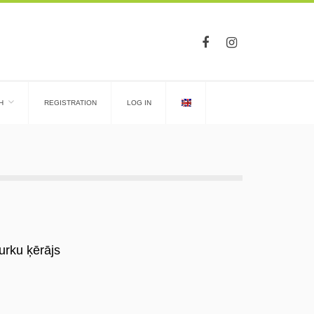
H
REGISTRATION
LOG IN
EN
urku ķērājs