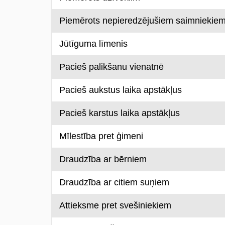
Piemērots nepieredzējušiem saimniekie
Jūtīguma līmenis
Pacieš palikšanu vienatnē
Pacieš aukstus laika apstākļus
Pacieš karstus laika apstākļus
Mīlestība pret ģimeni
Draudzība ar bērniem
Draudzība ar citiem suņiem
Attieksme pret svešiniekiem