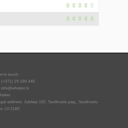
t in touch:
(+371) 29 180 440
info@whisker.lv
hisker
gal address: Jubileja 182, Saulkrastu pag., Saulkrastu
v. LV-2160