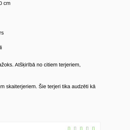
0 cm
rs
i
ažoks. Atšķirībā no citiem terjeriem,
kaiterjeriem. Šie terjeri tika audzēti kā