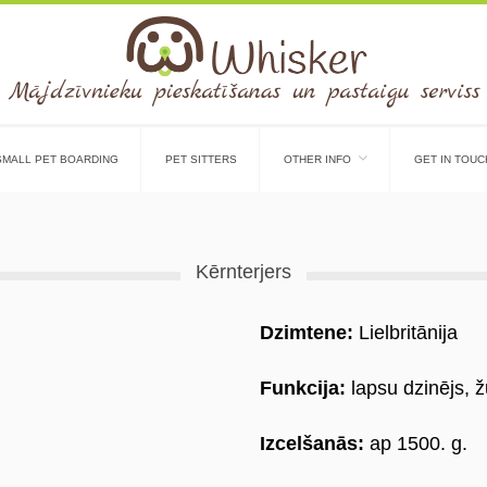
SMALL PET BOARDING
PET SITTERS
OTHER INFO
GET IN TOUC
Kērnterjers
Dzimtene:
Lielbritānija
Funkcija:
lapsu dzinējs, ž
Izcelšanās:
ap 1500. g.