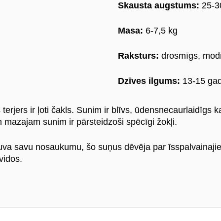
Skausta augstums:
25-3
Masa:
6-7,5 kg
Raksturs:
drosmīgs, mod
Dzīves ilgums:
13-15 gad
terjers ir ļoti čakls. Sunim ir blīvs, ūdensnecaurlaidīgs k
m mazajam sunim ir pārsteidzoši spēcīgi žokļi.
va savu nosaukumu, šo suņus dēvēja par īsspalvainajiem s
vidos.