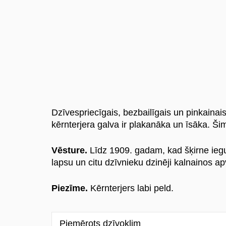
Dzīvespriecīgais, bezbailīgais un pinkainais 
kērnterjera galva ir plakanāka un īsāka. Ši
Vēsture.
Līdz 1909. gadam, kad šķirne iegu
lapsu un citu dzīvnieku dzinēji kalnainos ap
Piezīme.
Kērnterjers labi peld.
Piemērots dzīvoklim