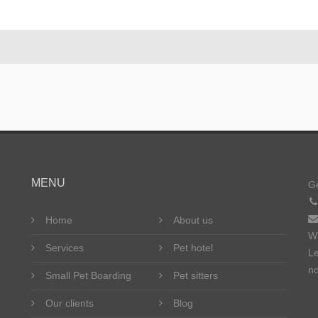
MENU
Ge
Home
About us
W
Services
Pet hotel
Le
no
Small Pet Boarding
Pet sitters
Our clients
Blog