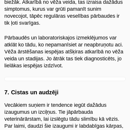
biežāk. Atkarībā no vēža veida, tas izraisa dažādus
simptomus, kurus var grūti pamanīt sunim
novecojot, tāpēc regulāras veselības pārbaudes ir
tik ļoti svarīgas.
Pārbaudēs un laboratoriskajos izmeklējumos var
atklāt ko tādu, ko nepamanīsiet ar neapbruņotu aci.
Vēža ārstēšanas iespējas atšķiras atkarībā no vēža
veida un stadijas. Jo ātrāk tas tiek diagnosticēts, jo
lielākas iespējas izdzīvot.
7. Cistas un audzēji
Vecākiem suņiem ir tendence iegūt dažādus
izaugumus un izciļņus. Tie jāpārbauda
veterinārārstam, lai izslēgtu tādu slimību kā vēzis.
Par laimi, daudzi šie izaugumi ir labdabīgas kārpas,