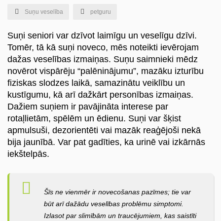
Suņu veselība
petguru
Suņi seniori var dzīvot laimīgu un veselīgu dzīvi.
Tomēr, tā kā suņi noveco, mēs noteikti ievērojam
dažas veselības izmaiņas. Suņu saimnieki mēdz
novērot vispārēju “palēninājumu”, mazāku izturību
en
fiziskas slodzes laikā, samazinātu veiklību un
kustīgumu, kā arī dažkārt personības izmaiņas.
Dažiem suņiem ir pavājināta interese par
rotaļlietām, spēlēm un ēdienu. Suņi var šķist
apmulsuši, dezorientēti vai mazāk reaģējoši nekā
bija jaunībā. Var pat gadīties, ka urinē vai izkārnās
iekštelpās.
Šīs ne vienmēr ir novecošanas pazīmes; tie var
būt arī dažādu veselības problēmu simptomi.
Izlasot par slimībām un traucējumiem, kas saistīti