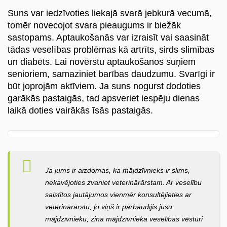
Suns var iedzīvoties liekajā svarā jebkurā vecumā,
tomēr novecojot svara pieaugums ir biežāk
sastopams. Aptaukošanās var izraisīt vai saasināt
tādas veselības problēmas kā artrīts, sirds slimības
un diabēts. Lai novērstu aptaukošanos suņiem
senioriem, samaziniet barības daudzumu. Svarīgi ir
būt joprojām aktīviem. Ja suns nogurst dodoties
garākās pastaigās, tad apsveriet iespēju dienas
laikā doties vairākās īsās pastaigās.
Ja jums ir aizdomas, ka mājdzīvnieks ir slims,
nekavējoties zvaniet veterinārārstam. Ar veselību
saistītos jautājumos vienmēr konsultējieties ar
veterinārārstu, jo viņš ir pārbaudījis jūsu
mājdzīvnieku, zina mājdzīvnieka veselības vēsturi