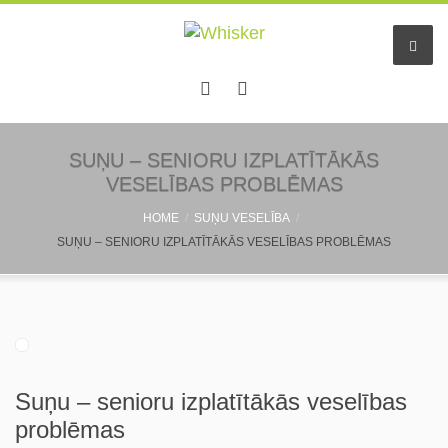
SUŅU – SENIORU IZPLATĪTĀKĀS
VESELĪBAS PROBLĒMAS
HOME
SUŅU VESELĪBA
SUŅU – SENIORU IZPLATĪTĀKĀS VESELĪBAS PROBLĒMAS
Suņu – senioru izplatītākās veselības
problēmas