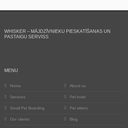
WHISKER – MĀJDZĪVNIEKU PIESKATĪŠANAS UN
PASTAIGU SERVISS
MENU
Home
About us
Services
Pet hotel
Small Pet Boarding
Pet sitters
Our clients
Blog