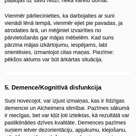
paļaujas uz savu redzi, nekā varētu domāt.
Vienmēr pārliecinieties, ka darbojaties ar suni
vienādi lēnā tempā, vienmēr ejiet pie pavadas, ja
atrodaties ārā, un mēģiniet izvairīties no
pārvietošanās gar mājas mēbelēm. Kad suns
pārzina mājas izkārtojumu, iespējams, labi
orientēsies, izmantojot citas maņas. Piezīme:
pēkšņs aklums var būt ārkārtas situācija.
5. Demence/Kognitīvā disfunkcija
Suņi novecojot, var izjust izmaiņas, kas ir līdzīgas
demencei un Alcheimera slimībai. Pazīmes sākumā
ir niecīgas, bet var kļūt ļoti izteiktas, kā rezultātā var
pasliktināties dzīves kvalitāte. Demences pazīmes
suņiem ietver dezorientāciju, apjukumu, klejošanu,