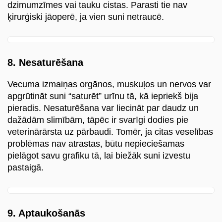
dzimumzīmes vai tauku cistas. Parasti tie nav
ķirurģiski jāoperē, ja vien suni netraucē.
8. Nesaturēšana
Vecuma izmaiņas orgānos, muskuļos un nervos var
apgrūtināt suni “saturēt” urīnu tā, kā iepriekš bija
pieradis. Nesaturēšana var liecināt par daudz un
dažādām slimībām, tāpēc ir svarīgi dodies pie
veterinārārsta uz pārbaudi. Tomēr, ja citas veselības
problēmas nav atrastas, būtu nepieciešamas
pielāgot savu grafiku tā, lai biežāk suni izvestu
pastaigā.
9. Aptaukošanās