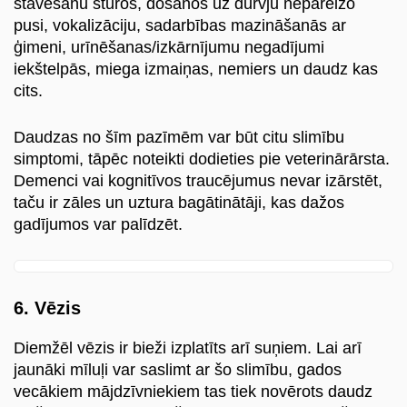
stāvēšanu stūros, došanos uz durvju nepareizo
pusi, vokalizāciju, sadarbības mazināšanās ar
ģimeni, urīnēšanas/izkārnījumu negadījumi
iekštelpās, miega izmaiņas, nemiers un daudz kas
cits.
Daudzas no šīm pazīmēm var būt citu slimību
simptomi, tāpēc noteikti dodieties pie veterinārārsta.
Demenci vai kognitīvos traucējumus nevar izārstēt,
taču ir zāles un uztura bagātinātāji, kas dažos
gadījumos var palīdzēt.
6. Vēzis
Diemžēl vēzis ir bieži izplatīts arī suņiem. Lai arī
jaunāki mīluļi var saslimt ar šo slimību, gados
vecākiem mājdzīvniekiem tas tiek novērots daudz