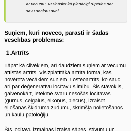
ar vecumu, uzzināsiet kā pienācīgi rūpēties par
savu senioru suni.
Suņiem, kuri noveco, parasti ir šādas
veselības problēmas:
1.Artrīts
Tāpat kā cilvēkiem, arī daudziem suņiem ar vecumu
attīstās artrīts. Visizplatītākā artrīta forma, kas
novērota vecākiem suņiem ir osteoartrīts, ko sauc
arī par deģeneratīvu locītavu slimību. Šis stāvoklis,
galvenokārt, ietekmē svaru nesošās locītavas
(gurnus, ceļgalus, elkoņus, plecus), izraisot
eļļošanas šķidruma zudumu, skrimšļa nolietošanos
un kaulu patoloģiju.
Šīs locītavu izmaiņas izraisa sāpes, stīvumu un