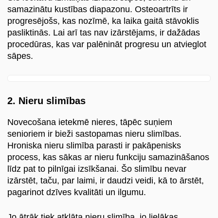
samazinātu kustības diapazonu. Osteoartrīts ir
progresējošs, kas nozīmē, ka laika gaitā stāvoklis
pasliktinās. Lai arī tas nav izārstējams, ir dažādas
procedūras, kas var palēnināt progresu un atvieglot
sāpes.
2. Nieru slimības
Novecošana ietekmē nieres, tāpēc suņiem
senioriem ir bieži sastopamas nieru slimības.
Hroniska nieru slimība parasti ir pakāpenisks
process, kas sākas ar nieru funkciju samazināšanos
līdz pat to pilnīgai izsīkšanai. Šo slimību nevar
izārstēt, taču, par laimi, ir daudzi veidi, kā to ārstēt,
pagarinot dzīves kvalitāti un ilgumu.
Jo ātrāk tiek atklāta nieru slimība, jo lielākas