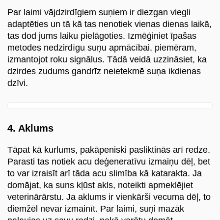
Par laimi vājdzirdīgiem suņiem ir diezgan viegli
adaptēties un tā kā tas nenotiek vienas dienas laikā,
tas dod jums laiku pielāgoties. Izmēģiniet īpašas
metodes nedzirdīgu suņu apmācībai, piemēram,
izmantojot roku signālus. Tādā veidā uzzināsiet, ka
dzirdes zudums gandrīz neietekmē suņa ikdienas
dzīvi.
4. Aklums
Tāpat kā kurlums, pakāpeniski pasliktinās arī redze.
Parasti tas notiek acu deģeneratīvu izmaiņu dēļ, bet
to var izraisīt arī tāda acu slimība kā katarakta. Ja
domājat, ka suns kļūst akls, noteikti apmeklējiet
veterinārārstu. Ja aklums ir vienkārši vecuma dēļ, to
diemžēl nevar izmainīt. Par laimi, suņi mazāk