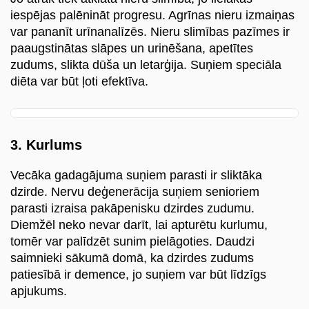
iespējas palēnināt progresu. Agrīnas nieru izmaiņas
var pananīt urīnanalīzēs. Nieru slimības pazīmes ir
paaugstinātas slāpes un urinēšana, apetītes
zudums, slikta dūša un letarģija. Suņiem speciāla
diēta var būt ļoti efektīva.
3. Kurlums
Vecāka gadagājuma suņiem parasti ir sliktāka
dzirde. Nervu deģenerācija suņiem senioriem
parasti izraisa pakāpenisku dzirdes zudumu.
Diemžēl neko nevar darīt, lai apturētu kurlumu,
tomēr var palīdzēt sunim pielāgoties. Daudzi
saimnieki sākumā domā, ka dzirdes zudums
patiesībā ir demence, jo suņiem var būt līdzīgs
apjukums.