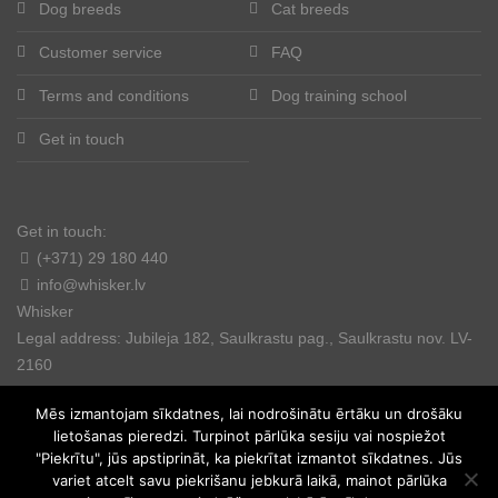
Dog breeds
Cat breeds
Customer service
FAQ
Terms and conditions
Dog training school
Get in touch
Get in touch:
(+371) 29 180 440
info@whisker.lv
Whisker
Legal address: Jubileja 182, Saulkrastu pag., Saulkrastu nov. LV-
2160
Mēs izmantojam sīkdatnes, lai nodrošinātu ērtāku un drošāku
lietošanas pieredzi. Turpinot pārlūka sesiju vai nospiežot
"Piekrītu", jūs apstiprināt, ka piekrītat izmantot sīkdatnes. Jūs
variet atcelt savu piekrišanu jebkurā laikā, mainot pārlūka
© 2025. All rights reserved.