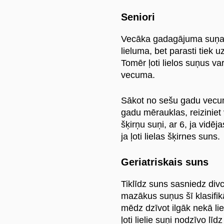
Seniori
Vecāka gadagājuma suņa 
lieluma, bet parasti tiek u
Tomēr ļoti lielos suņus va
vecuma.
Sākot no sešu gadu vecuma
gadu mērauklas, reiziniet 
šķirņu suņi, ar 6, ja vidēj
ja ļoti lielas šķirnes suns.
Geriatriskais suns
Tiklīdz suns sasniedz divcip
mazākus suņus šī klasifikā
mēdz dzīvot ilgāk nekā lie
ļoti lielie suņi nodzīvo lī