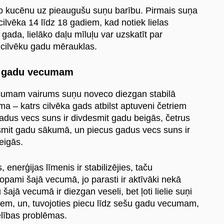
 no kucēnu uz pieaugušu suņu barību. Pirmais suņa
 cilvēka 14 līdz 18 gadiem, kad notiek lielas
gada, lielāko daļu mīluļu var uzskatīt par
cilvēku gadu mērauklas.
šu gadu vecumam
ecumam vairums suņu noveco diezgan stabilā
ma – katrs cilvēka gads atbilst aptuveni četriem
adus vecs suns ir divdesmit gadu beigās, četrus
esmit gadu sākumā, un piecus gadus vecs suns ir
eigās.
enerģijas līmenis ir stabilizējies, taču
opami šajā vecumā, jo parasti ir aktīvāki nekā
šajā vecumā ir diezgan veseli, bet ļoti lielie suņi
oriem, un, tuvojoties piecu līdz sešu gadu vecumam,
elības problēmas.