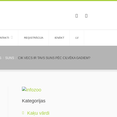
NTAKTI
REĢISTRĀCIJA
IENĀKT
LV
S
SUNS
CIK VECS IR TAVS SUNS PĒC CILVĒKA GADIEM?
Kategorijas
Kaķu vārdi