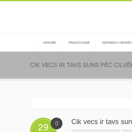
SĀKUMS
PAKALPOJUMI
DZĪVNIEKU VIESNĪC
CIK VECS IR TAVS SUNS PĒC CILV
Cik vecs ir tavs su
29