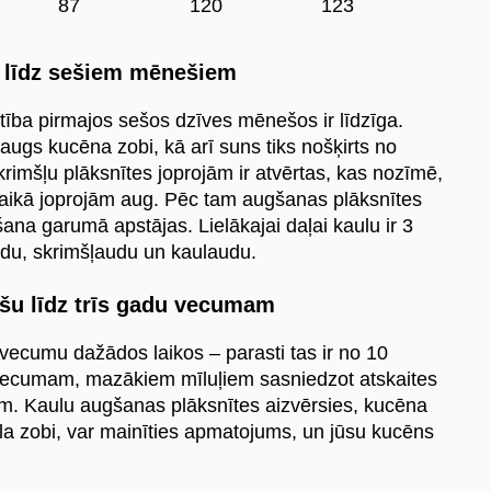
87
120
123
 līdz sešiem mēnešiem
tība pirmajos sešos dzīves mēnešos ir līdzīga.
zaugs kucēna zobi, kā arī suns tiks nošķirts no
imšļu plāksnītes joprojām ir atvērtas, kas nozīmē,
laikā joprojām aug. Pēc tam augšanas plāksnītes
ana garumā apstājas. Lielākajai daļai kaulu ir 3
audu, skrimšļaudu un kaulaudu.
šu līdz trīs gadu vecumam
ecumu dažādos laikos – parasti tas ir no 10
ecumam, mazākiem mīluļiem sasniedzot atskaites
em. Kaulu augšanas plāksnītes aizvērsies, kucēna
ula zobi, var mainīties apmatojums, un jūsu kucēns