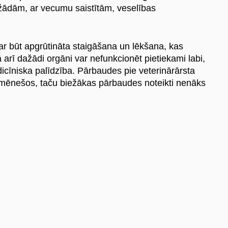
žādām, ar vecumu saistītām, veselības
var būt apgrūtināta staigāšana un lēkšana, kas
kā arī dažādi orgāni var nefunkcionēt pietiekami labi,
icīniska palīdzība. Pārbaudes pie veterinārārsta
s mēnešos, taču biežākas pārbaudes noteikti nenāks