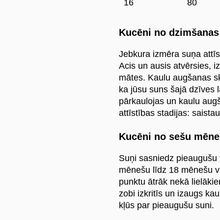
16
80
Kucēni no dzimšanas
Jebkura izmēra suņa attīs
Acis un ausis atvērsies, i
mātes. Kaulu augšanas skr
ka jūsu suns šajā dzīves 
pārkaulojas un kaulu augš
attīstības stadijas: saist
Kucēni no sešu mēne
Suņi sasniedz pieaugušu v
mēnešu līdz 18 mēnešu v
punktu ātrāk nekā lielāki
zobi izkritīs un izaugs ka
kļūs par pieaugušu suni.