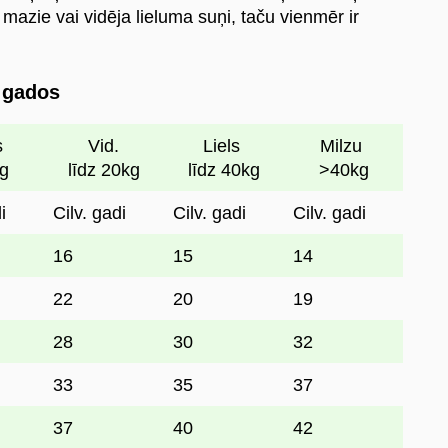
ik mazie vai vidēja lieluma suņi, taču vienmēr ir
 gados
s
Vid.
Liels
Milzu
g
līdz 20kg
līdz 40kg
>40kg
i
Cilv. gadi
Cilv. gadi
Cilv. gadi
16
15
14
22
20
19
28
30
32
33
35
37
37
40
42