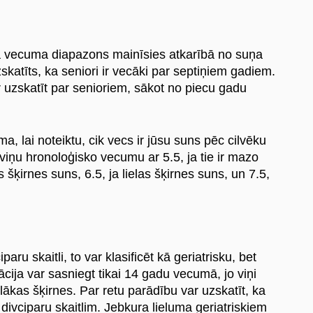
vecuma diapazons mainīsies atkarībā no suņa
zskatīts, ka seniori ir vecāki par septiņiem gadiem.
r uzskatīt par senioriem, sākot no piecu gadu
, lai noteiktu, cik vecs ir jūsu suns pēc cilvēku
viņu hronoloģisko vecumu ar 5.5, ja tie ir mazo
as šķirnes suns, 6.5, ja lielas šķirnes suns, un 7.5,
aru skaitli, to var klasificēt kā geriatrisku, bet
cija var sasniegt tikai 14 gadu vecumā, jo viņi
lākas šķirnes. Par retu parādību var uzskatīt, ka
dz divciparu skaitlim. Jebkura lieluma geriatriskiem