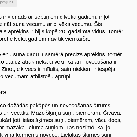
petguru
ir vienāds ar septiņiem cilvēka gadiem, ir ļoti
dzināt suņa vecumu ar cilvēka vecumu. Šis
is aprēķins ir bijis kopš 20. gadsimta vidus. Tomēr
et cilvēka gadiem nav tik vienkārša.
 vienu suņa gadu ir samērā precīzs aprēķins, tomēr
o daudz ātrāk nekā cilvēki, kā arī novecošana ir
Zinot, cik vecs ir mīlulis, saimniekiem ir iespēja
ko vecumam atbilstošu aprūpi.
rs
eco dažādās pakāpēs un novecošanas ātrums
lāks un vecāks. Mazo šķirņu suņi, piemēram, Čivava,
kārt ļoti lielas šķirnes suņi, piemēram, vācu dogs,
 ar mazāka lieluma suņiem. Tas nozīmē, ka, jo
trāk viņa ķermenis noveco. Lielākas šķirnes suņi