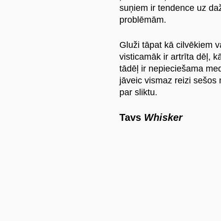
suņiem ir tendence uz da
problēmām.
Gluži tāpat kā cilvēkiem 
visticamāk ir artrīta dēļ, 
tādēļ ir nepieciešama med
jāveic vismaz reizi sešo
par sliktu.
Tavs
Whisker