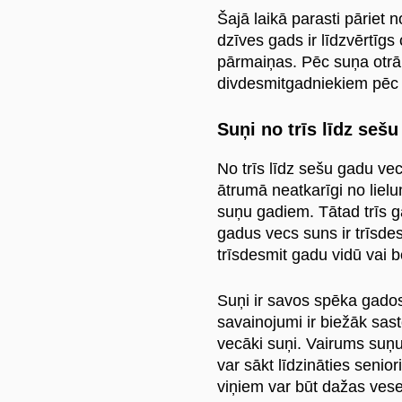
Šajā laikā parasti pāriet
dzīves gads ir līdzvērtīgs
pārmaiņas. Pēc suņa otrā 
divdesmitgadniekiem pēc 
Suņi no trīs līdz se
No trīs līdz sešu gadu v
ātrumā neatkarīgi no lielu
suņu gadiem. Tātad trīs g
gadus vecs suns ir trīsd
trīsdesmit gadu vidū vai b
Suņi ir savos spēka gados, 
savainojumi ir biežāk sast
vecāki suņi. Vairums suņu 
var sākt līdzināties seni
viņiem var būt dažas ves