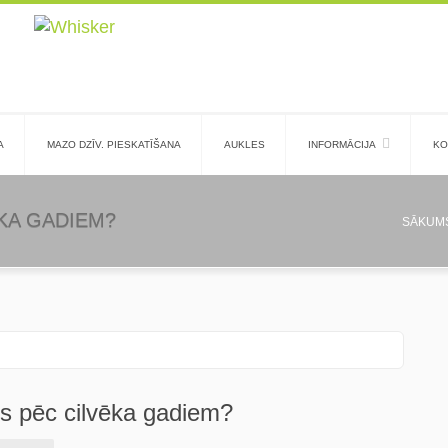
A
MAZO DZĪV. PIESKATĪŠANA
AUKLES
INFORMĀCIJA
KO
ĒKA GADIEM?
SĀKUM
ns pēc cilvēka gadiem?