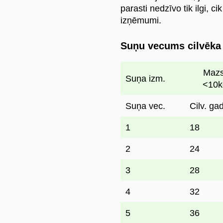
parasti nedzīvo tik ilgi, c
izņēmumi.
Suņu vecums cilvēka
Maz
Suņa izm.
<10k
Suņa vec.
Cilv. gad
1
18
2
24
3
28
4
32
5
36