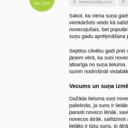
Interesanti fakti
,
Suns
Mar, 2020
Sakot, ka viena suņa gads 
vienkāršots veids kā salī
novecojušais, bet populāra
suņu gadu aprēķināšana pr
Septiņu cilvēku gadi pret
jāņem vērā, ka suņi novec
atkarīga no suņa lieluma. 
sunim nodrošināt vislabā
Vecums un suņa izmē
Dažāda lieluma suņi nov
palielinās, ja suns ir lie
parasti noveco lēnāk, savu
novecos ātrāk, salīdzinot
lielāks ir jūsu suns, jo ā